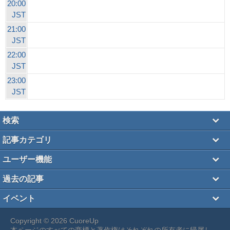
20:00
JST
21:00
JST
22:00
JST
23:00
JST
検索
記事カテゴリ
ユーザー機能
過去の記事
イベント
Copyright © 2026 CuoreUp