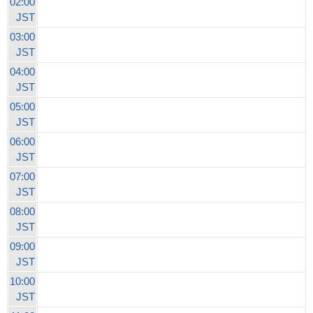
02:00
JST
03:00
JST
04:00
JST
05:00
JST
06:00
JST
07:00
JST
08:00
JST
09:00
JST
10:00
JST