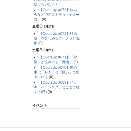
使っていた
(0)
【CuoreUp #073】飲み
会などで悪口を言う「ヤミー
ゴ」
(0)
金曜日
5月27日
【CuoreUp #072】舛添
要一を苦しめるブーメラン現
象
(0)
土曜日
5月21日
【CuoreUp #071】「習
慣」が生み出す「魔物」
(0)
【CuoreUp #070】世の
中は「好き」と「嫌い」で出
来ている
(0)
【CuoreUp #069】ベッ
キーバッシング、どこまで続
く？(汗)
(0)
イベント
-