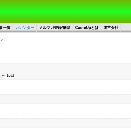
事一覧
カレンダー
メルマガ登録/解除
CuoreUpとは
運営会社
JST
 ～ 16日