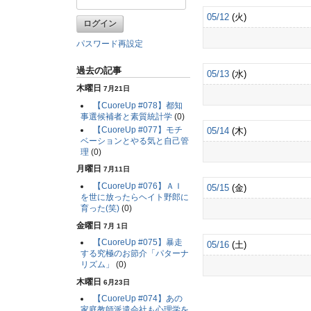
05/12
(火)
パスワード再設定
過去の記事
05/13
(水)
木曜日
7月21日
【CuoreUp #078】都知
事選候補者と素質統計学
(0)
【CuoreUp #077】モチ
05/14
(木)
ベーションとやる気と自己管
理
(0)
月曜日
7月11日
【CuoreUp #076】ＡＩ
05/15
(金)
を世に放ったらヘイト野郎に
育った(笑)
(0)
金曜日
7月 1日
【CuoreUp #075】暴走
05/16
(土)
する究極のお節介「パターナ
リズム」
(0)
木曜日
6月23日
【CuoreUp #074】あの
家庭教師派遣会社も心理学を