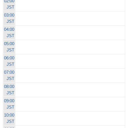
02:00
JST
03:00
JST
04:00
JST
05:00
JST
06:00
JST
07:00
JST
08:00
JST
09:00
JST
10:00
JST