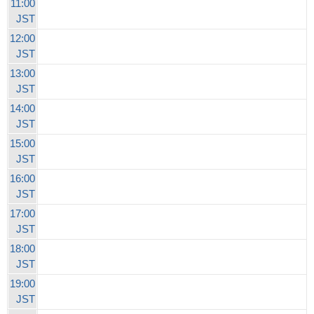
11:00
JST
12:00
JST
13:00
JST
14:00
JST
15:00
JST
16:00
JST
17:00
JST
18:00
JST
19:00
JST