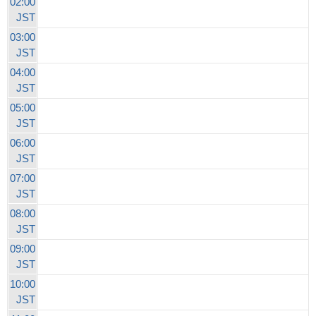
02:00
JST
03:00
JST
04:00
JST
05:00
JST
06:00
JST
07:00
JST
08:00
JST
09:00
JST
10:00
JST