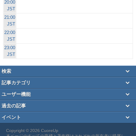
20:00
JST
21:00
JST
22:00
JST
23:00
JST
検索
記事カテゴリ
ユーザー機能
過去の記事
イベント
Copyright © 2026 CuoreUp