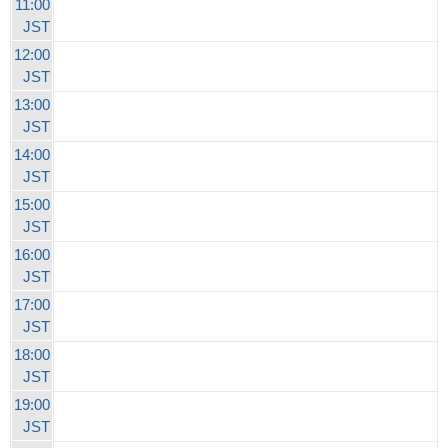
11:00
JST
12:00
JST
13:00
JST
14:00
JST
15:00
JST
16:00
JST
17:00
JST
18:00
JST
19:00
JST