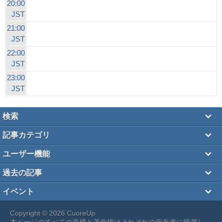
20:00
JST
21:00
JST
22:00
JST
23:00
JST
検索
記事カテゴリ
ユーザー機能
過去の記事
イベント
Copyright © 2026 CuoreUp