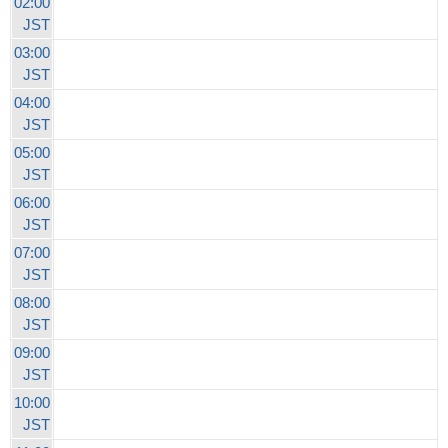
02:00
JST
03:00
JST
04:00
JST
05:00
JST
06:00
JST
07:00
JST
08:00
JST
09:00
JST
10:00
JST