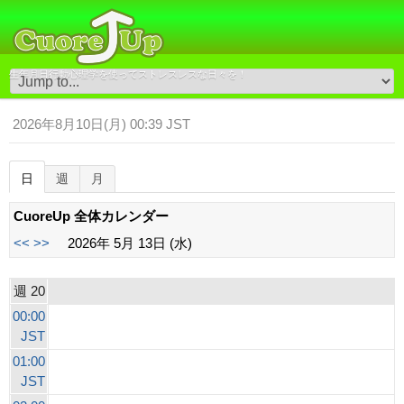
生年月日行動心理学を使ってストレスレスな日々を！
2026年8月10日(月) 00:39 JST
日
週
月
CuoreUp 全体カレンダー
<<
>>
2026年 5月 13日 (水)
週 20
00:00
JST
01:00
JST