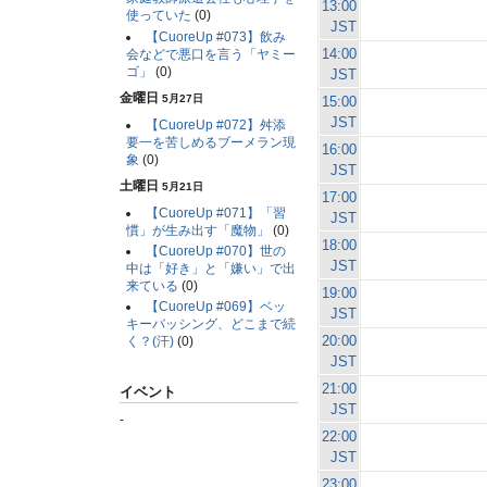
13:00
使っていた
(0)
JST
【CuoreUp #073】飲み
14:00
会などで悪口を言う「ヤミー
ゴ」
(0)
JST
金曜日
5月27日
15:00
JST
【CuoreUp #072】舛添
要一を苦しめるブーメラン現
16:00
象
(0)
JST
土曜日
5月21日
17:00
【CuoreUp #071】「習
JST
慣」が生み出す「魔物」
(0)
18:00
【CuoreUp #070】世の
JST
中は「好き」と「嫌い」で出
来ている
(0)
19:00
【CuoreUp #069】ベッ
JST
キーバッシング、どこまで続
20:00
く？(汗)
(0)
JST
21:00
イベント
JST
-
22:00
JST
23:00