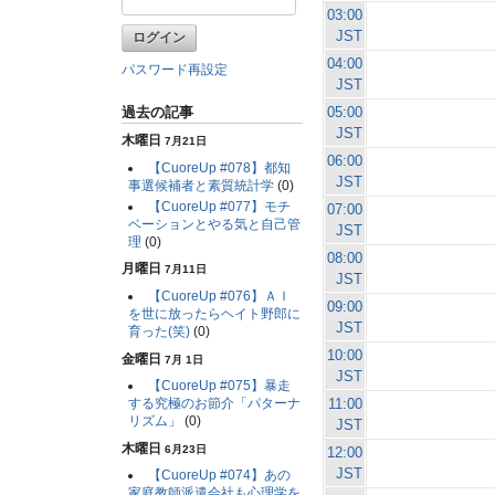
03:00
JST
04:00
パスワード再設定
JST
05:00
過去の記事
JST
木曜日
7月21日
06:00
【CuoreUp #078】都知
JST
事選候補者と素質統計学
(0)
【CuoreUp #077】モチ
07:00
ベーションとやる気と自己管
JST
理
(0)
08:00
月曜日
7月11日
JST
【CuoreUp #076】ＡＩ
09:00
を世に放ったらヘイト野郎に
JST
育った(笑)
(0)
10:00
金曜日
7月 1日
JST
【CuoreUp #075】暴走
11:00
する究極のお節介「パターナ
リズム」
(0)
JST
木曜日
6月23日
12:00
JST
【CuoreUp #074】あの
家庭教師派遣会社も心理学を