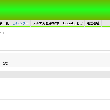
事一覧
カレンダー
メルマガ登録/解除
CuoreUpとは
運営会社
JST
日 (火)