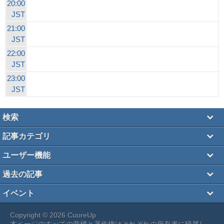
20:00
JST
21:00
JST
22:00
JST
23:00
JST
検索
記事カテゴリ
ユーザー機能
過去の記事
イベント
Copyright © 2026 CuoreUp