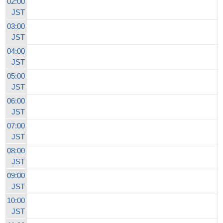
02:00
JST
03:00
JST
04:00
JST
05:00
JST
06:00
JST
07:00
JST
08:00
JST
09:00
JST
10:00
JST