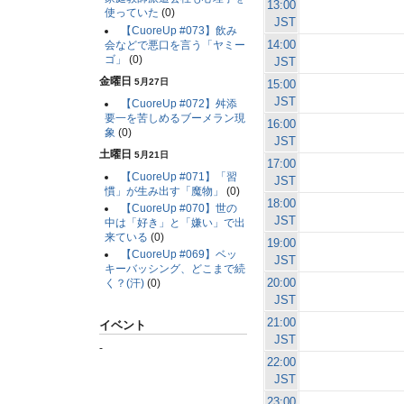
13:00
使っていた
(0)
JST
【CuoreUp #073】飲み
14:00
会などで悪口を言う「ヤミー
ゴ」
(0)
JST
金曜日
5月27日
15:00
JST
【CuoreUp #072】舛添
要一を苦しめるブーメラン現
16:00
象
(0)
JST
土曜日
5月21日
17:00
【CuoreUp #071】「習
JST
慣」が生み出す「魔物」
(0)
18:00
【CuoreUp #070】世の
JST
中は「好き」と「嫌い」で出
来ている
(0)
19:00
【CuoreUp #069】ベッ
JST
キーバッシング、どこまで続
20:00
く？(汗)
(0)
JST
21:00
イベント
JST
-
22:00
JST
23:00