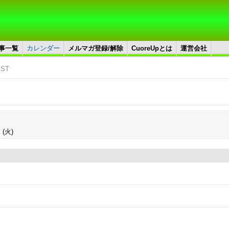
事一覧
カレンダー
メルマガ登録/解除
CuoreUpとは
運営会社
JST
 (火)