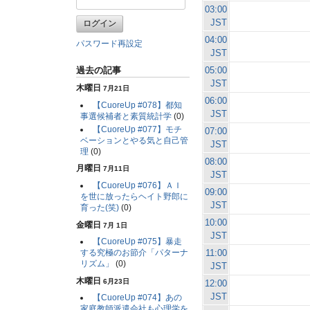
03:00
JST
04:00
パスワード再設定
JST
05:00
過去の記事
JST
木曜日
7月21日
06:00
【CuoreUp #078】都知
JST
事選候補者と素質統計学
(0)
【CuoreUp #077】モチ
07:00
ベーションとやる気と自己管
JST
理
(0)
08:00
月曜日
7月11日
JST
【CuoreUp #076】ＡＩ
09:00
を世に放ったらヘイト野郎に
JST
育った(笑)
(0)
10:00
金曜日
7月 1日
JST
【CuoreUp #075】暴走
11:00
する究極のお節介「パターナ
リズム」
(0)
JST
木曜日
6月23日
12:00
JST
【CuoreUp #074】あの
家庭教師派遣会社も心理学を