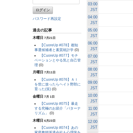
03:00
JST
04:00
パスワード再設定
JST
05:00
過去の記事
JST
木曜日
7月21日
06:00
【CuoreUp #078】都知
JST
事選候補者と素質統計学
(0)
【CuoreUp #077】モチ
07:00
ベーションとやる気と自己管
JST
理
(0)
08:00
月曜日
7月11日
JST
【CuoreUp #076】ＡＩ
09:00
を世に放ったらヘイト野郎に
JST
育った(笑)
(0)
10:00
金曜日
7月 1日
JST
【CuoreUp #075】暴走
11:00
する究極のお節介「パターナ
リズム」
(0)
JST
木曜日
6月23日
12:00
JST
【CuoreUp #074】あの
家庭教師派遣会社も心理学を