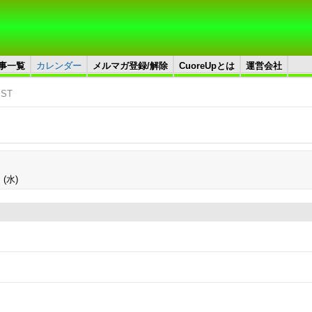
事一覧
カレンダー
メルマガ登録/解除
CuoreUpとは
運営会社
JST
 (水)