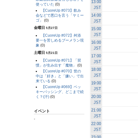
13:00
使っていた
(0)
JST
【CuoreUp #073】飲み
14:00
会などで悪口を言う「ヤミー
ゴ」
(0)
JST
金曜日
5月27日
15:00
JST
【CuoreUp #072】舛添
要一を苦しめるブーメラン現
16:00
象
(0)
JST
土曜日
5月21日
17:00
【CuoreUp #071】「習
JST
慣」が生み出す「魔物」
(0)
18:00
【CuoreUp #070】世の
JST
中は「好き」と「嫌い」で出
来ている
(0)
19:00
【CuoreUp #069】ベッ
JST
キーバッシング、どこまで続
20:00
く？(汗)
(0)
JST
21:00
イベント
JST
-
22:00
JST
23:00