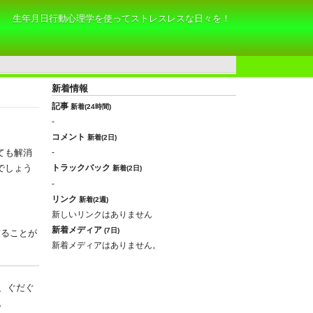
生年月日行動心理学を使ってストレスレスな日々を！
新着情報
記事
新着(24時間)
-
コメント
新着(2日)
ても解消
-
でしょう
トラックバック
新着(2日)
-
リンク
新着(2週)
新しいリンクはありません
新着メディア
(7日)
ることが
新着メディアはありません。
、ぐだぐ
。