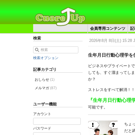
会員専用コンテンツ
記
検索
2026年8月 8日(土) 15:28 
生年月日行動心理学を
検索オプション
ビジネスやプライベート
記事カテゴリ
しても、すぐ溜まってしま
か？
おしらせ
(1)
メルマガ
(87)
ストレスをすべて解消！！
『生年月日行動心理
ユーザー機能
可能です。
アカウント
ちょ
パスワード
だと