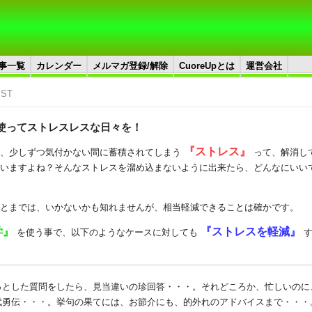
事一覧
カレンダー
メルマガ登録/解除
CuoreUpとは
運営会社
JST
使ってストレスレスな日々を！
『ストレス』
で、少しずつ気付かない間に蓄積されてしまう
って、解消し
いますよね？そんなストレスを溜め込まないように出来たら、どんなにいい
とまでは、いかないかも知れませんが、相当軽減できることは確かです。
学』
『ストレスを軽減』
を使う事で、以下のようなケースに対しても
す
っとした質問をしたら、見当違いの珍回答・・・。それどころか、忙しいのに
武勇伝・・・。挙句の果てには、お節介にも、的外れのアドバイスまで・・・