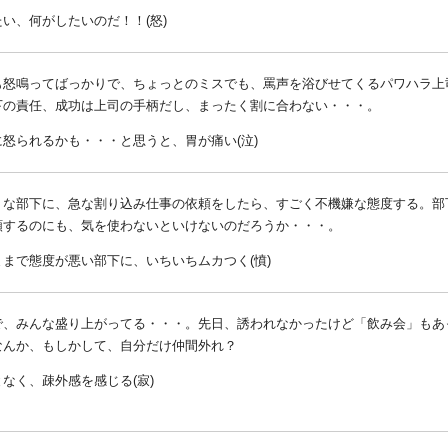
い、何がしたいのだ！！(怒)
も怒鳴ってばっかりで、ちょっとのミスでも、罵声を浴びせてくるパワハラ上
下の責任、成功は上司の手柄だし、まったく割に合わない・・・。
に怒られるかも・・・と思うと、胃が痛い(泣)
うな部下に、急な割り込み仕事の依頼をしたら、すごく不機嫌な態度する。部
頼するのにも、気を使わないといけないのだろうか・・・。
ままで態度が悪い部下に、いちいちムカつく(憤)
で、みんな盛り上がってる・・・。先日、誘われなかったけど「飲み会」もあ
なんか、もしかして、自分だけ仲間外れ？
なく、疎外感を感じる(寂)