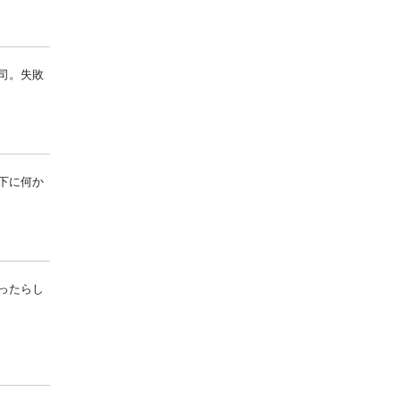
司。失敗
下に何か
ったらし