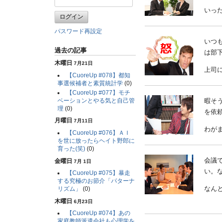
いった
パスワード再設定
いつ
過去の記事
は部
木曜日
7月21日
上司
【CuoreUp #078】都知
事選候補者と素質統計学
(0)
【CuoreUp #077】モチ
ベーションとやる気と自己管
暇そ
理
(0)
を依
月曜日
7月11日
わが
【CuoreUp #076】ＡＩ
を世に放ったらヘイト野郎に
育った(笑)
(0)
会議
金曜日
7月 1日
い。
【CuoreUp #075】暴走
する究極のお節介「パターナ
なんと
リズム」
(0)
木曜日
6月23日
【CuoreUp #074】あの
家庭教師派遣会社も心理学を