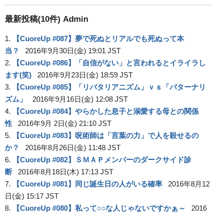
最新投稿(10件) Admin
1.
【CuoreUp #087】夢で死ぬとリアルでも死ぬって本
当？
2016年9月30日(金) 19:01 JST
2.
【CuoreUp #086】「自信がない」と言われるとイライラし
ます(笑)
2016年9月23日(金) 18:59 JST
3.
【CuoreUp #085】「リバタリアニズム」ｖｓ「パターナリ
ズム」
2016年9月16日(金) 12:08 JST
4.
【CuoreUp #084】やらかした息子と溺愛する母との関係
性
2016年9月 2日(金) 21:10 JST
5.
【CuoreUp #083】呪術師は「言葉の力」で人を殺せるの
か？
2016年8月26日(金) 11:48 JST
6.
【CuoreUp #082】ＳＭＡＰメンバーのダークサイド診
断
2016年8月18日(木) 17:13 JST
7.
【CuoreUp #081】同じ誕生日の人がいる確率
2016年8月12
日(金) 15:17 JST
8.
【CuoreUp #080】私って○○な人じゃないですかぁ～
2016